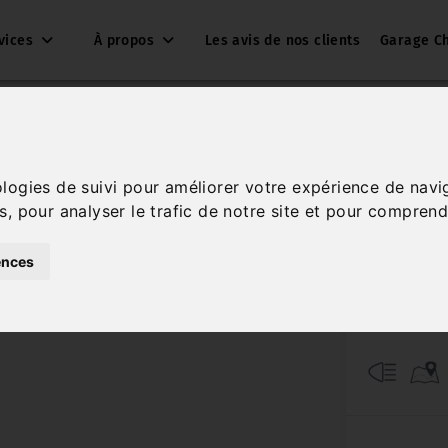
vices
À propos
Les avis de nos clients
Garage C
RE
ologies de suivi pour améliorer votre expérience de navi
I
s, pour analyser le trafic de notre site et pour comprend
Réf. APMR
ences
Essence