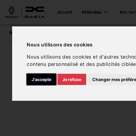
Accueil
Véhicules
Nos ser
Nos véhicules
Renault Megane Berline
Nous utilisons des cookies
Nous utilisons des cookies et d'autres techn
contenu personnalisé et des publicités ciblée
J'accepte
Je refuse
Changer mes préfér