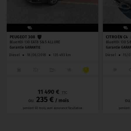
PEUGEOT 308
CITROËN C4
BlueHDi 130 EAT8 S&S ALLURE
BlueHDi 130 S
Garantie GARANTIE
Garantie GARAN
Diesel
●
18/06/2018
●
135 493 km
Diesel
●
15/0
_
11 490 €
TTC
235 €
ou
/ mois
ou
pendant 60 mois, avec assurance facultative
pendant 