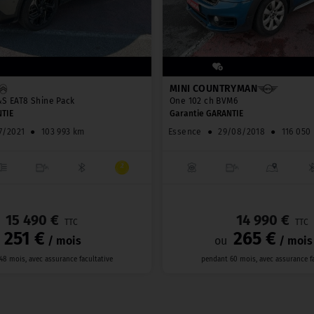
MINI COUNTRYMAN
&S EAT8 Shine Pack
One 102 ch BVM6
TIE
Garantie GARANTIE
7/2021
●
103 993 km
Essence
●
29/08/2018
●
116 050
_
15 490 €
14 990 €
TTC
TTC
251 €
265 €
/ mois
ou
/ mois
48 mois, avec assurance facultative
pendant 60 mois, avec assurance fa