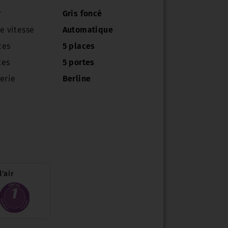
r
Gris foncé
e vitesse
Automatique
ces
5 places
tes
5 portes
erie
Berline
'air