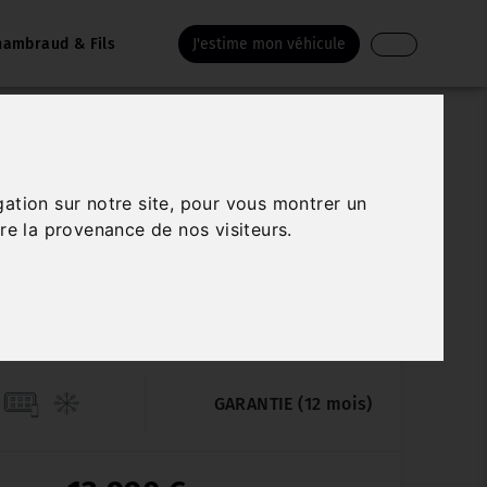
hambraud & Fils
J'estime mon véhicule
NAULT MEGANE BERLINE
gation sur notre site, pour vous montrer un
NTENS ENERGY TCE 130 EDC
re la provenance de nos visiteurs.
Véhicule sur parc
103 500 km
01/2018
Automatique
GARANTIE (12 mois)