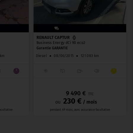
RENAULT CAPTUR
Business Energy dCi 90 eco2
Garantie GARANTIE
 km
Diesel
●
08/06/2015
●
121 083 km
_
_
9 490 €
TTC
230 €
ou
/ mois
cultative
pendant 49 mois, avec assurance facultative