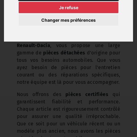
Je refuse
Changer mes préférences
Le Garage
GMV Auto
à
La Souterraine
, agent
Renault-Dacia
, vous propose une large
gamme de
pièces détachées
d'origine pour
tous vos besoins automobiles. Que vous
ayez besoin de pièces pour l'entretien
courant ou des réparations spécifiques,
notre équipe est là pour vous accompagner.
Nous offrons des
pièces certifiées
qui
garantissent fiabilité et performance.
Chaque article est rigoureusement contrôlé
pour assurer une qualité irréprochable.
Que ce soit pour un véhicule récent ou un
modèle plus ancien, nous avons les pièces